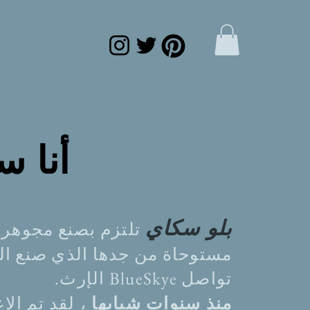
سك
أنا
بلو سكاي
تلتزم بصنع مجوهرا
مستوحاة من جدها الذي صنع ال
تواصل BlueSkye الإرث.
لقد تم الا
منذ
سنوات شبابها
،