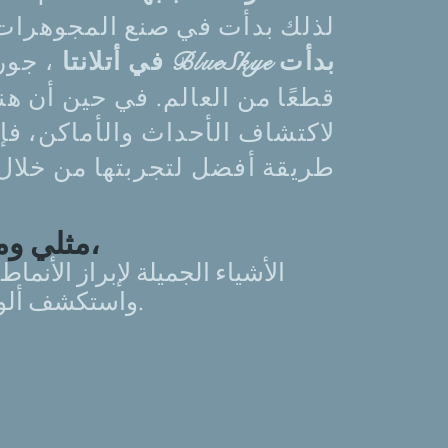
لذلك بدأت في صنع المجوهرات ا
جورج
بدأت BlueSkye في أتلانتا
،
قطعًا من العالم. في حين أن ه
لاكتشاف الأحداث والأماكن، فإنن
طريقة أفضل لتجربتها من خلال BlueSkye
مثلي ومثلك،
واستكشف ألوان العالم.